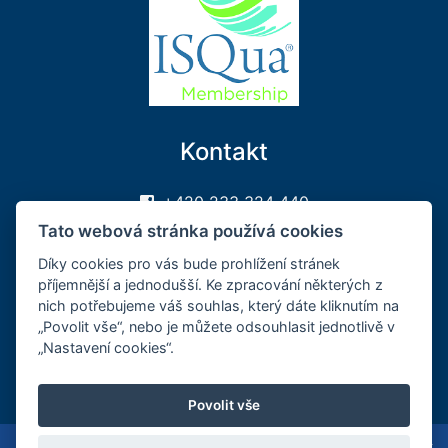
Kontakt
+420 233 324 440
sekretariat@sakcr.cz
Tato webová stránka používá cookies
Sledujte nás na FB
Díky cookies pro vás bude prohlížení stránek
příjemnější a jednodušší. Ke zpracování některých z
Může se vám hodit
nich potřebujeme váš souhlas, který dáte kliknutím na
„Povolit vše“, nebo je můžete odsouhlasit jednotlivě v
„Nastavení cookies“.
Přihlášení
Registrace
Povolit vše