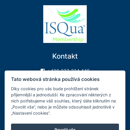
Kontakt
+420 233 324 440
sekretariat@sakcr.cz
Tato webová stránka používá cookies
Sledujte nás na FB
Díky cookies pro vás bude prohlížení stránek
příjemnější a jednodušší. Ke zpracování některých z
Může se vám hodit
nich potřebujeme váš souhlas, který dáte kliknutím na
„Povolit vše“, nebo je můžete odsouhlasit jednotlivě v
„Nastavení cookies“.
Přihlášení
Registrace
Povolit vše