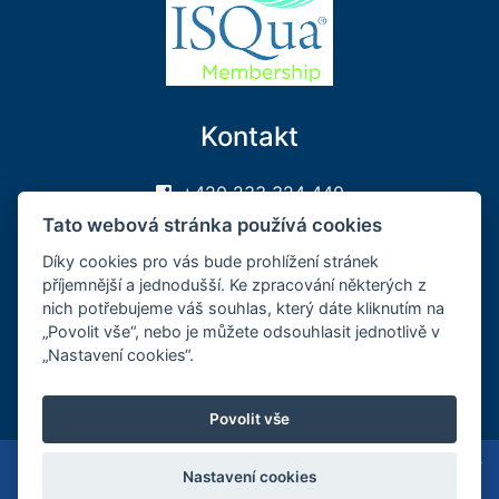
Kontakt
+420 233 324 440
sekretariat@sakcr.cz
Tato webová stránka používá cookies
Sledujte nás na FB
Díky cookies pro vás bude prohlížení stránek
příjemnější a jednodušší. Ke zpracování některých z
Může se vám hodit
nich potřebujeme váš souhlas, který dáte kliknutím na
„Povolit vše“, nebo je můžete odsouhlasit jednotlivě v
„Nastavení cookies“.
Přihlášení
Registrace
Povolit vše
Všechna práva vyhrazena - © 2010 - 2026 Spojená akreditační
Nastavení cookies
komise, o.p.s.