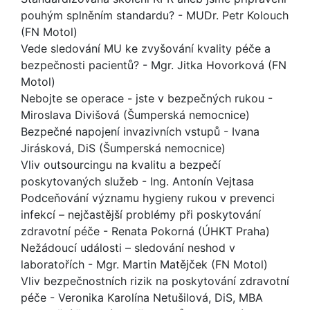
pouhým splněním standardu? - MUDr. Petr Kolouch
(FN Motol)
Vede sledování MU ke zvyšování kvality péče a
bezpečnosti pacientů? - Mgr. Jitka Hovorková (FN
Motol)
Nebojte se operace - jste v bezpečných rukou -
Miroslava Divišová (Šumperská nemocnice)
Bezpečné napojení invazivních vstupů - Ivana
Jirásková, DiS (Šumperská nemocnice)
Vliv outsourcingu na kvalitu a bezpečí
poskytovaných služeb - Ing. Antonín Vejtasa
Podceňování významu hygieny rukou v prevenci
infekcí – nejčastější problémy při poskytování
zdravotní péče - Renata Pokorná (ÚHKT Praha)
Nežádoucí události – sledování neshod v
laboratořích - Mgr. Martin Matějček (FN Motol)
Vliv bezpečnostních rizik na poskytování zdravotní
péče - Veronika Karolína Netušilová, DiS, MBA