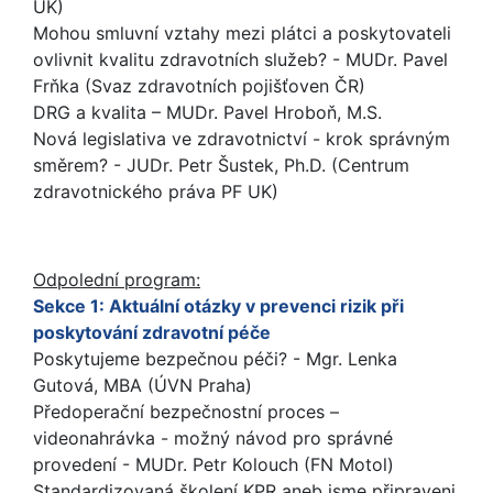
UK)
Mohou smluvní vztahy mezi plátci a poskytovateli
ovlivnit kvalitu zdravotních služeb? - MUDr. Pavel
Frňka (Svaz zdravotních pojišťoven ČR)
DRG a kvalita – MUDr. Pavel Hroboň, M.S.
Nová legislativa ve zdravotnictví - krok správným
směrem? - JUDr. Petr Šustek, Ph.D. (Centrum
zdravotnického práva PF UK)
Odpolední program:
Sekce 1: Aktuální otázky v prevenci rizik při
poskytování zdravotní péče
Poskytujeme bezpečnou péči? - Mgr. Lenka
Gutová, MBA (ÚVN Praha)
Předoperační bezpečnostní proces –
videonahrávka - možný návod pro správné
provedení - MUDr. Petr Kolouch (FN Motol)
Standardizovaná školení KPR aneb jsme připraveni