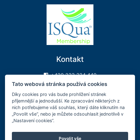
Kontakt
+420 233 324 440
sekretariat@sakcr.cz
Tato webová stránka používá cookies
Sledujte nás na FB
Díky cookies pro vás bude prohlížení stránek
příjemnější a jednodušší. Ke zpracování některých z
Může se vám hodit
nich potřebujeme váš souhlas, který dáte kliknutím na
„Povolit vše“, nebo je můžete odsouhlasit jednotlivě v
„Nastavení cookies“.
Přihlášení
Registrace
Povolit vše