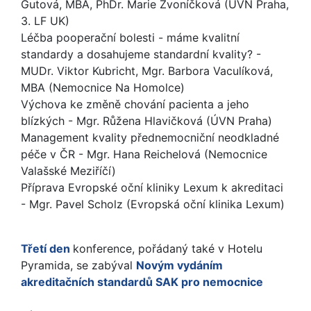
Gutová, MBA, PhDr. Marie Zvoníčková (ÚVN Praha,
3. LF UK)
Léčba pooperační bolesti - máme kvalitní
standardy a dosahujeme standardní kvality? -
MUDr. Viktor Kubricht, Mgr. Barbora Vaculíková,
MBA (Nemocnice Na Homolce)
Výchova ke změně chování pacienta a jeho
blízkých - Mgr. Růžena Hlavičková (ÚVN Praha)
Management kvality přednemocniční neodkladné
péče v ČR - Mgr. Hana Reichelová (Nemocnice
Valašské Meziříčí)
Příprava Evropské oční kliniky Lexum k akreditaci
- Mgr. Pavel Scholz (Evropská oční klinika Lexum)
Třetí den
konference, pořádaný také v Hotelu
Pyramida, se zabýval
Novým vydáním
akreditačních standardů SAK pro nemocnice