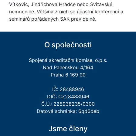
Vítkovic, Jindřichova Hradce nebo Svitavské
nemocnice. Většina z nich se účastní konferencí a
seminářů pořádaných SAK pravidelně.
O společnosti
Spojená akreditační komise, o.p.s.
Nad Panenskou 4/164
Praha 6 169 00
IČ: 28488946
DIČ: CZ28488946
Č.Ú.: 225938235/0300
Datová schránka: 6qd6deb
Jsme členy